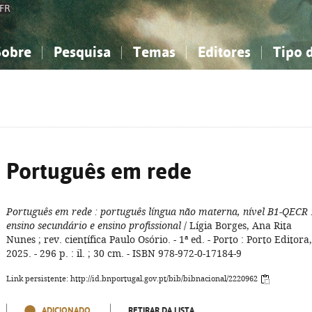
FR
Sobre
Pesquisa
Temas
Editores
Tipo 
obre a Bibliografia Nacional
imples
onhecimento, Informação...
onhecimento, Informação...
Combinada
A minha lista
Como utilizar
Filosofia, psicologia...
Filosofia, psicologia...
Perguntas frequente
iências sociais...
iências sociais...
Ciências exatas e naturais...
Ciências exatas e naturais...
rte, desporto...
rte, desporto...
Literatura, linguística...
Literatura, linguística...
Português em rede
Português em rede
: português língua não materna, nível B1-QECR
ensino secundário e ensino profissional
/ Lígia Borges, Ana Rita
Nunes ; rev. científica Paulo Osório. - 1ª ed. - Porto : Porto Editora,
2025. - 296 p. : il. ; 30 cm. - ISBN 978-972-0-17184-9
Link persistente: http://id.bnportugal.gov.pt/bib/bibnacional/2220962
ADICIONADO
RETIRAR DA LISTA