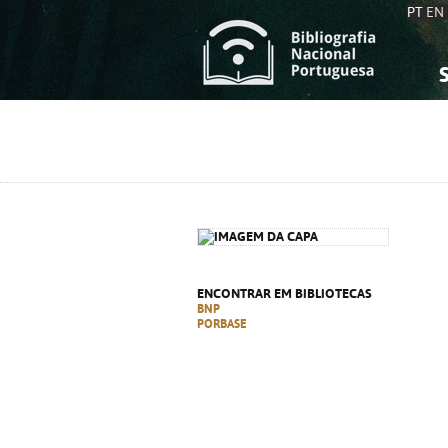
PT
EN
S
S
C
C
C
C
A
A
ENCONTRAR EM BIBLIOTECAS
BNP
PORBASE