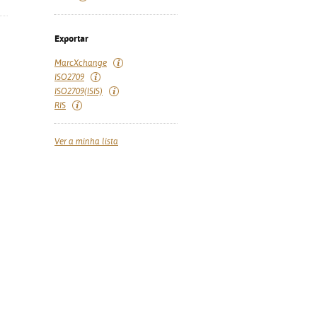
Exportar
MarcXchange
ISO2709
ISO2709(ISIS)
RIS
Ver a minha lista