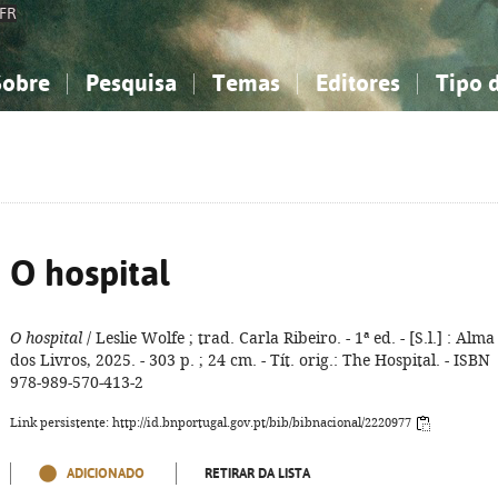
FR
Sobre
Pesquisa
Temas
Editores
Tipo 
obre a Bibliografia Nacional
imples
onhecimento, Informação...
onhecimento, Informação...
Combinada
A minha lista
Como utilizar
Filosofia, psicologia...
Filosofia, psicologia...
Perguntas frequente
iências sociais...
iências sociais...
Ciências exatas e naturais...
Ciências exatas e naturais...
rte, desporto...
rte, desporto...
Literatura, linguística...
Literatura, linguística...
O hospital
O hospital
/ Leslie Wolfe ; trad. Carla Ribeiro. - 1ª ed. - [S.l.] : Alma
dos Livros, 2025. - 303 p. ; 24 cm. - Tít. orig.: The Hospital. - ISBN
978-989-570-413-2
Link persistente: http://id.bnportugal.gov.pt/bib/bibnacional/2220977
ADICIONADO
RETIRAR DA LISTA