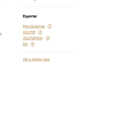
Exportar
MarcXchange
ISO2709
)
ISO2709(ISIS)
RIS
Ver a minha lista