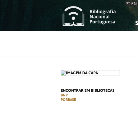
PT
EN
S
S
C
C
C
C
A
A
ENCONTRAR EM BIBLIOTECAS
BNP
PORBASE