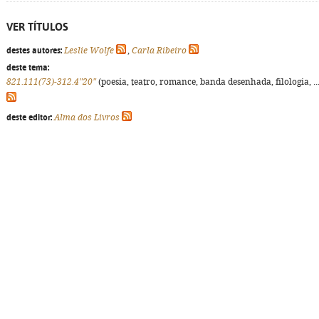
VER TÍTULOS
destes autores:
Leslie Wolfe
,
Carla Ribeiro
deste tema:
821.111(73)-312.4"20"
(poesia, teatro, romance, banda desenhada, filologia, ...
deste editor:
Alma dos Livros