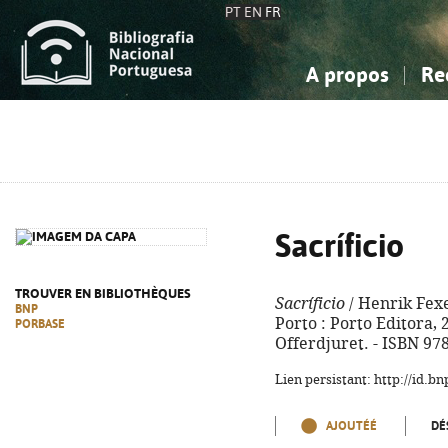
PT
EN
FR
A propos
Re
La Bibliographie Nationale
Simple
Connaissance, Information...
Connaissance, Information...
Avancée
Mes 
Sciences sociales...
Sciences sociales...
Arts, sport...
Arts, sport...
Sacríficio
TROUVER EN BIBLIOTHÈQUES
Sacríficio
/ Henrik Fexeu
BNP
Porto : Porto Editora, 20
PORBASE
Offerdjuret. - ISBN 97
Lien persistant: http://id.
AJOUTÉÉ
DÉ