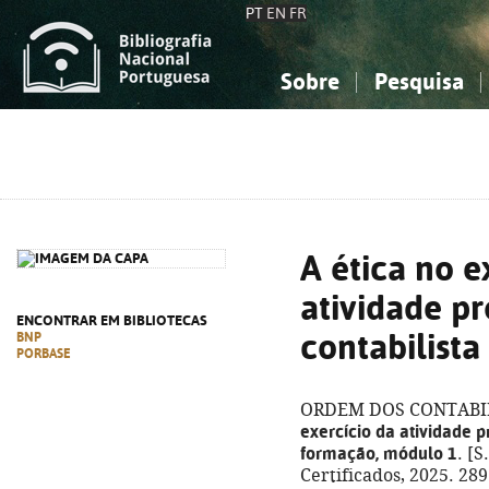
PT
EN
FR
Sobre
Pesquisa
Sobre a Bibliografia Nacional
Simples
Conhecimento, Informação...
Conhecimento, Informação...
Combinada
A
Ciências sociais...
Ciências sociais...
Arte, desporto...
Arte, desporto...
A ética no e
atividade pr
ENCONTRAR EM BIBLIOTECAS
contabilista
BNP
PORBASE
ORDEM DOS CONTABIL
exercício da atividade pr
formação, módulo 1
. [S
Certificados, 2025. 289