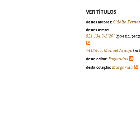
VER TÍTULOS
destes autores:
Cidália Ferna
destes temas:
821.134.3-2"20"
(poesia, teat
741Silva, Manuel Araújo
(art
deste editor:
Esgotadas
desta coleção:
Margarida