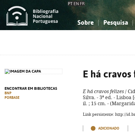
PT
EN
FR
Sobre
Pesquisa
Sobre a Bibliografia Nacional
Simples
Conhecimento, Informação...
Conhecimento, Informação...
Combinada
A
Ciências sociais...
Ciências sociais...
Arte, desporto...
Arte, desporto...
E há cravos 
ENCONTRAR EM BIBLIOTECAS
E há cravos felizes
/ Ci
BNP
Silva. - 3ª ed. - Lisboa 
PORBASE
il. ; 15 cm. - (Margarid
Link persistente: http://id
ADICIONADO