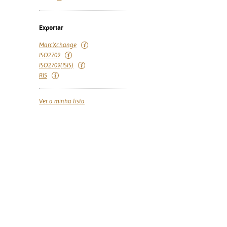
Exportar
MarcXchange
ISO2709
ISO2709(ISIS)
RIS
Ver a minha lista