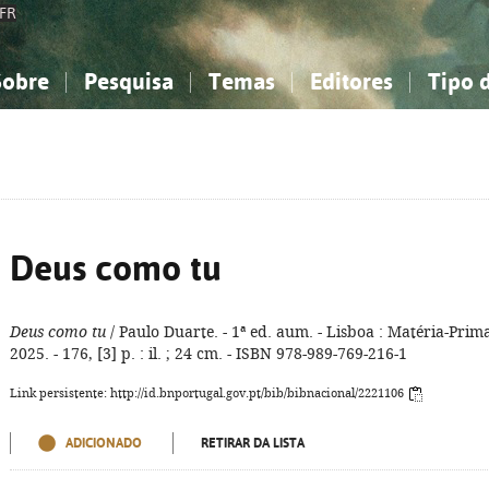
FR
Sobre
Pesquisa
Temas
Editores
Tipo 
obre a Bibliografia Nacional
imples
onhecimento, Informação...
onhecimento, Informação...
Combinada
A minha lista
Como utilizar
Filosofia, psicologia...
Filosofia, psicologia...
Perguntas frequente
iências sociais...
iências sociais...
Ciências exatas e naturais...
Ciências exatas e naturais...
rte, desporto...
rte, desporto...
Literatura, linguística...
Literatura, linguística...
Deus como tu
Deus como tu
/ Paulo Duarte. - 1ª ed. aum. - Lisboa : Matéria-Prim
2025. - 176, [3] p. : il. ; 24 cm. - ISBN 978-989-769-216-1
Link persistente: http://id.bnportugal.gov.pt/bib/bibnacional/2221106
ADICIONADO
RETIRAR DA LISTA