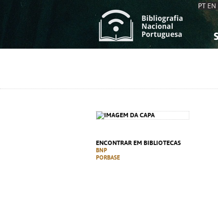
PT
EN
S
S
C
C
C
C
A
A
ENCONTRAR EM BIBLIOTECAS
BNP
PORBASE