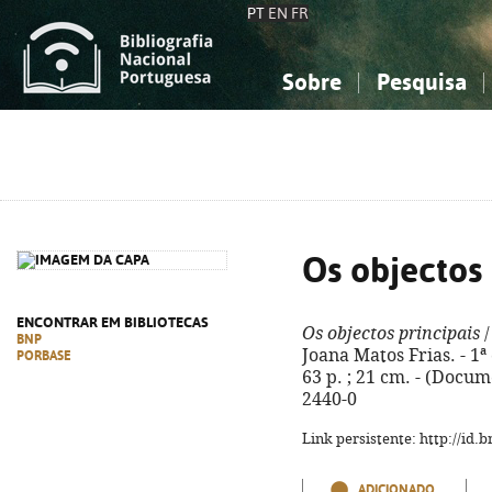
PT
EN
FR
Sobre
Pesquisa
Sobre a Bibliografia Nacional
Simples
Conhecimento, Informação...
Conhecimento, Informação...
Combinada
A
Ciências sociais...
Ciências sociais...
Arte, desporto...
Arte, desporto...
Os objectos 
ENCONTRAR EM BIBLIOTECAS
Os objectos principais
/
BNP
Joana Matos Frias. - 1ª e
PORBASE
63 p. ; 21 cm. - (Docum
2440-0
Link persistente: http://id
ADICIONADO