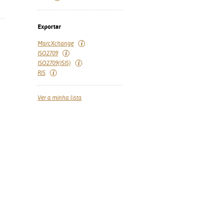
Exportar
MarcXchange
ISO2709
ISO2709(ISIS)
RIS
Ver a minha lista