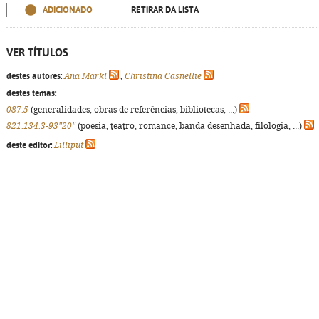
ADICIONADO
RETIRAR DA LISTA
VER TÍTULOS
destes autores:
Ana Markl
,
Christina Casnellie
destes temas:
087.5
(generalidades, obras de referências, bibliotecas, ...)
821.134.3-93"20"
(poesia, teatro, romance, banda desenhada, filologia, ...)
deste editor:
Lilliput