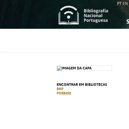
PT
EN
S
S
C
C
C
C
A
A
ENCONTRAR EM BIBLIOTECAS
BNP
PORBASE