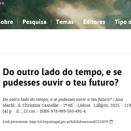
FR
Sobre
Pesquisa
Temas
Editores
Tipo 
obre a Bibliografia Nacional
imples
onhecimento, Informação...
onhecimento, Informação...
Combinada
A minha lista
Como utilizar
Filosofia, psicologia...
Filosofia, psicologia...
Perguntas frequente
iências sociais...
iências sociais...
Ciências exatas e naturais...
Ciências exatas e naturais...
rte, desporto...
rte, desporto...
Literatura, linguística...
Literatura, linguística...
Do outro lado do tempo, e se
pudesses ouvir o teu futuro?
Do outro lado do tempo, e se pudesses ouvir o teu futuro?
/ Ana
Markl ; il. Christina Casnellie. - 2ª ed. - Lisboa : Lilliput, 2025. - 219
[4] p. : il. ; 22 cm. - ISBN 978-989-583-491-4
Link persistente: http://id.bnportugal.gov.pt/bib/bibnacional/2223070