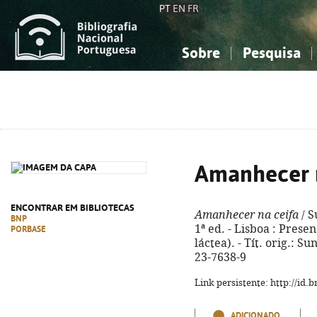
PT
EN
FR
Sobre
Pesquisa
Sobre a Bibliografia Nacional
Simples
Conhecimento, Informação...
Conhecimento, Informação...
Combinada
A
Ciências sociais...
Ciências sociais...
Arte, desporto...
Arte, desporto...
Amanhecer n
ENCONTRAR EM BIBLIOTECAS
Amanhecer na ceifa
/ S
BNP
1ª ed. - Lisboa : Presen
PORBASE
láctea). - Tít. orig.: S
23-7638-9
Link persistente: http://id
ADICIONADO