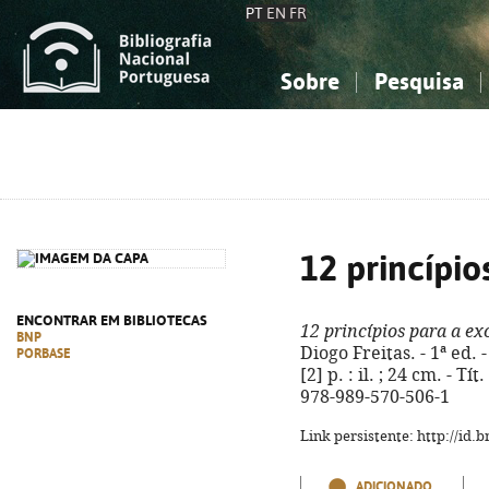
PT
EN
FR
Sobre
Pesquisa
Sobre a Bibliografia Nacional
Simples
Conhecimento, Informação...
Conhecimento, Informação...
Combinada
A
Ciências sociais...
Ciências sociais...
Arte, desporto...
Arte, desporto...
12 princípio
ENCONTRAR EM BIBLIOTECAS
12 princípios para a ex
BNP
Diogo Freitas. - 1ª ed. -
PORBASE
[2] p. : il. ; 24 cm. - T
978-989-570-506-1
Link persistente: http://id
ADICIONADO