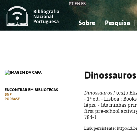
PT
EN
FR
Sobre
Pesquisa
Sobre a Bibliografia Nacional
Simples
Conhecimento, Informação...
Conhecimento, Informação...
Combinada
A
Ciências sociais...
Ciências sociais...
Arte, desporto...
Arte, desporto...
Dinossauros
ENCONTRAR EM BIBLIOTECAS
Dinossauros
/ texto El
BNP
- 1ª ed. - Lisboa : Booksm
PORBASE
lápis. - (As minhas prim
first pre-school activi
784-1
Link persistente: http://id