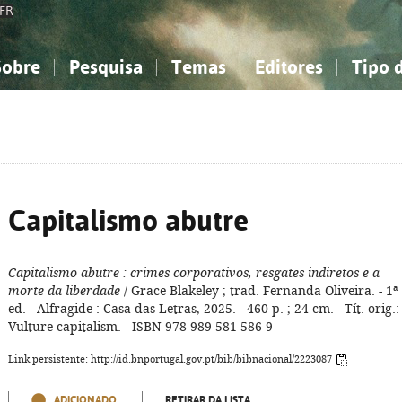
FR
Sobre
Pesquisa
Temas
Editores
Tipo 
obre a Bibliografia Nacional
imples
onhecimento, Informação...
onhecimento, Informação...
Combinada
A minha lista
Como utilizar
Filosofia, psicologia...
Filosofia, psicologia...
Perguntas frequente
iências sociais...
iências sociais...
Ciências exatas e naturais...
Ciências exatas e naturais...
rte, desporto...
rte, desporto...
Literatura, linguística...
Literatura, linguística...
Capitalismo abutre
Capitalismo abutre
: crimes corporativos, resgates indiretos e a
morte da liberdade
/ Grace Blakeley ; trad. Fernanda Oliveira. - 1ª
ed. - Alfragide : Casa das Letras, 2025. - 460 p. ; 24 cm. - Tít. orig.:
Vulture capitalism. - ISBN 978-989-581-586-9
Link persistente: http://id.bnportugal.gov.pt/bib/bibnacional/2223087
ADICIONADO
RETIRAR DA LISTA