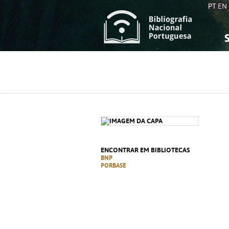
PT
EN
S
S
C
C
C
C
A
A
ENCONTRAR EM BIBLIOTECAS
BNP
PORBASE