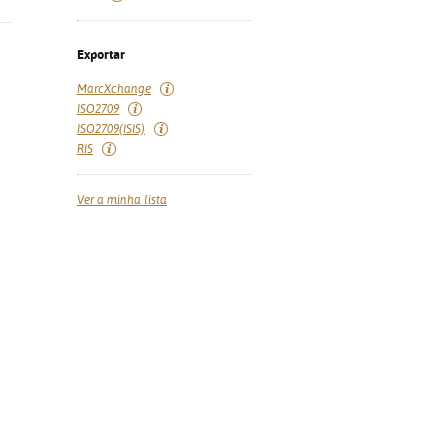
Exportar
MarcXchange
ISO2709
ISO2709(ISIS)
RIS
Ver a minha lista