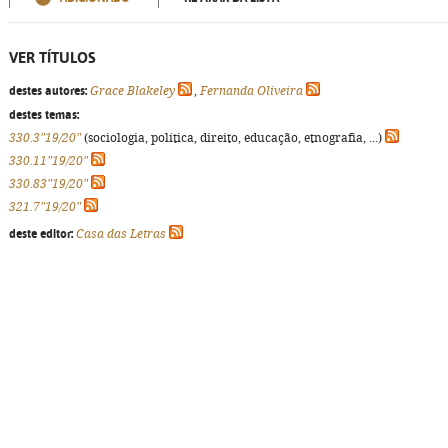
VER TÍTULOS
destes autores:
Grace Blakeley
,
Fernanda Oliveira
destes temas:
330.3"19/20"
(sociologia, política, direito, educação, etnografia, ...)
330.11"19/20"
330.83"19/20"
321.7"19/20"
deste editor:
Casa das Letras