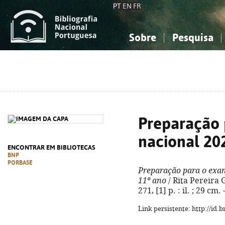
PT
EN
FR
Sobre
Pesquisa
Sobre a Bibliografia Nacional
Simples
Conhecimento, Informação...
Conhecimento, Informação...
Combinada
A
Ciências sociais...
Ciências sociais...
Arte, desporto...
Arte, desporto...
Preparação 
nacional 20
ENCONTRAR EM BIBLIOTECAS
BNP
PORBASE
Preparação para o exam
11º ano
/ Rita Pereira G
271, [1] p. : il. ; 29 c
Link persistente: http://id