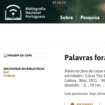
PT
EN
FR
Sobre
Pesquisa
Sobre a Bibliografia Nacional
Simples
Conhecimento, Informação...
Conhecimento, Informação...
Combinada
A
Ciências sociais...
Ciências sociais...
Arte, desporto...
Arte, desporto...
Palavras for
ENCONTRAR EM BIBLIOTECAS
Palavras fora da caixa 
BNP
atividades
/ Lúcia Vaz 
PORBASE
Lisboa : Raiz, 2025. - 9
desdobr. : il. ; 29 cm.
Link persistente: http://id
ADICIONADO