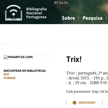
PT
EN
FR
Sobre
Pesquisa
Sobre a Bibliografia Nacional
Simples
Conhecimento, Informação...
Conhecimento, Informação...
Combinada
A
Ciências sociais...
Ciências sociais...
Arte, desporto...
Arte, desporto...
Trix!
ENCONTRAR EM BIBLIOTECAS
Trix!
: português, 2º an
BNP
: Areal, 2025. - 191 p.,
PORBASE
: il. ; 29 cm. - ISBN 97
Link persistente: http://id
ADICIONADO