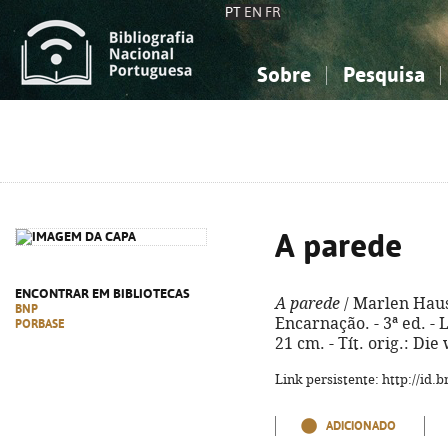
PT
EN
FR
Sobre
Pesquisa
Sobre a Bibliografia Nacional
Simples
Conhecimento, Informação...
Conhecimento, Informação...
Combinada
A
Ciências sociais...
Ciências sociais...
Arte, desporto...
Arte, desporto...
A parede
ENCONTRAR EM BIBLIOTECAS
A parede
/ Marlen Haus
BNP
Encarnação. - 3ª ed. - L
PORBASE
21 cm. - Tít. orig.: Di
Link persistente: http://id
ADICIONADO