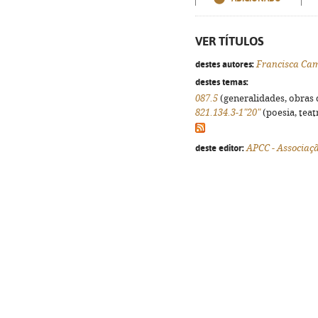
VER TÍTULOS
destes autores:
Francisca Ca
destes temas:
087.5
(generalidades, obras d
821.134.3-1"20"
(poesia, teat
deste editor:
APCC - Associaç