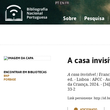
PT
EN
FR
Sobre
Pesquisa
Sobre a Bibliografia Nacional
Simples
Conhecimento, Informação...
Conhecimento, Informação...
Combinada
A
Ciências sociais...
Ciências sociais...
Arte, desporto...
Arte, desporto...
A casa invis
ENCONTRAR EM BIBLIOTECAS
A casa invisível
/ Franci
BNP
ed. - Lisboa : APCC - 
PORBASE
da Criança, 2024. - [34]
33-2
Link persistente: http://id
ADICIONADO