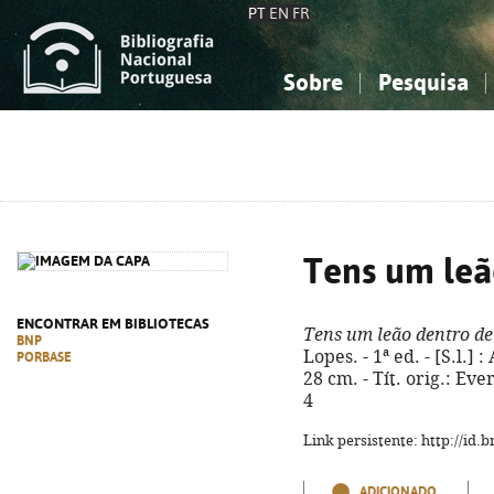
PT
EN
FR
Sobre
Pesquisa
Sobre a Bibliografia Nacional
Simples
Conhecimento, Informação...
Conhecimento, Informação...
Combinada
A
Ciências sociais...
Ciências sociais...
Arte, desporto...
Arte, desporto...
Tens um leã
ENCONTRAR EM BIBLIOTECAS
Tens um leão dentro de 
BNP
Lopes. - 1ª ed. - [S.l.] :
PORBASE
28 cm. - Tít. orig.: Ev
4
Link persistente: http://id
ADICIONADO