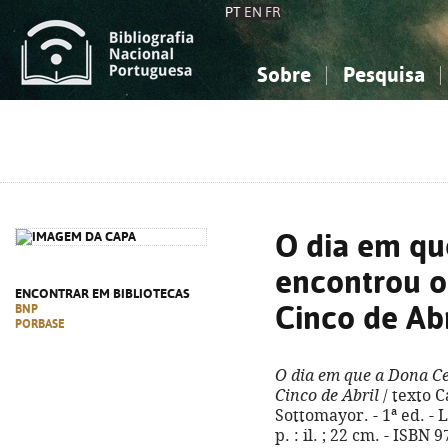
PT
EN
FR
Sobre
Pesquisa
Sobre a Bibliografia Nacional
Simples
Conhecimento, Informação...
Conhecimento, Informação...
Combinada
A
Ciências sociais...
Ciências sociais...
Arte, desporto...
Arte, desporto...
O dia em qu
encontrou o
ENCONTRAR EM BIBLIOTECAS
Cinco de Abr
BNP
PORBASE
O dia em que a Dona Ce
Cinco de Abril
/ texto C
Sottomayor. - 1ª ed. - L
p. : il. ; 22 cm. - ISBN