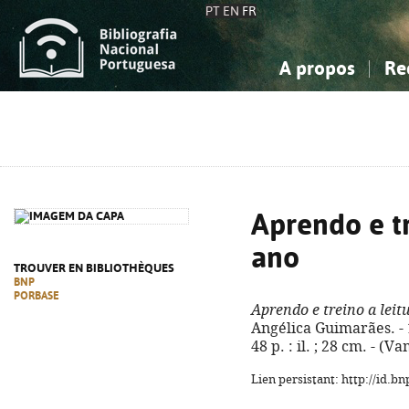
PT
EN
FR
A propos
Re
La Bibliographie Nationale
Simple
Connaissance, Information...
Connaissance, Information...
Avancée
Mes 
Sciences sociales...
Sciences sociales...
Arts, sport...
Arts, sport...
Aprendo e tr
ano
TROUVER EN BIBLIOTHÈQUES
BNP
PORBASE
Aprendo e treino a leit
Angélica Guimarães. - 1
48 p. : il. ; 28 cm. - (
Lien persistant: http://id.