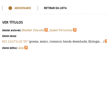
ADICIONADO
RETIRAR DA LISTA
VER TÍTULOS
destes autores:
Heather Fawcett
,
Isabel Veríssimo
deste tema:
821.111(71)-31"20"
(poesia, teatro, romance, banda desenhada, filologia, ...)
deste editor:
ASA