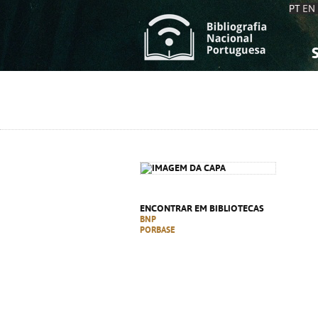
PT
EN
S
S
C
C
C
C
A
A
ENCONTRAR EM BIBLIOTECAS
BNP
PORBASE