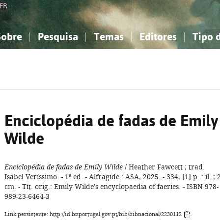
FR
Sobre
Pesquisa
Temas
Editores
Tipo 
obre a Bibliografia Nacional
imples
onhecimento, Informação...
onhecimento, Informação...
Combinada
A minha lista
Como utilizar
Filosofia, psicologia...
Filosofia, psicologia...
Perguntas frequente
iências sociais...
iências sociais...
Ciências exatas e naturais...
Ciências exatas e naturais...
rte, desporto...
rte, desporto...
Literatura, linguística...
Literatura, linguística...
Enciclopédia de fadas de Emily
Wilde
Enciclopédia de fadas de Emily Wilde
/ Heather Fawcett ; trad.
Isabel Veríssimo. - 1ª ed. - Alfragide : ASA, 2025. - 334, [1] p. : il. ; 
cm. - Tít. orig.: Emily Wilde's encyclopaedia of faeries. - ISBN 978-
989-23-6464-3
Link persistente: http://id.bnportugal.gov.pt/bib/bibnacional/2230112