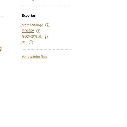
Exportar
MarcXchange
ISO2709
ISO2709(ISIS)
RIS
Ver a minha lista