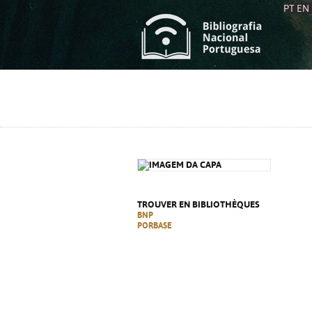
PT
EN
L
S
C
C
S
S
A
A
TROUVER EN BIBLIOTHÈQUES
BNP
PORBASE