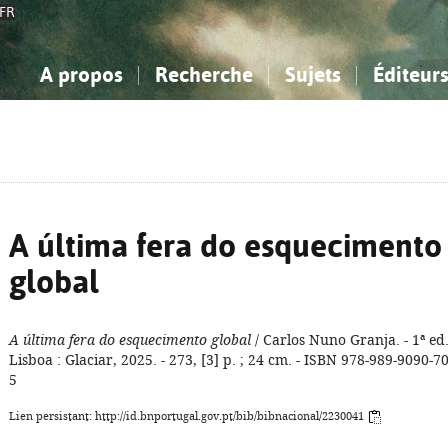
FR
A propos
Recherche
Sujets
Éditeur
a Bibliographie Nationale
imple
onnaissance, Information...
onnaissance, Information...
Avancée
Mes notices
Comment utiliser
Philosophie, psychologie...
Philosophie, psychologie...
Aide - FAQ
ciences sociales...
ciences sociales...
Mathématiques, sciences
Mathématiques, sciences
rts, sport...
rts, sport...
naturelles...
Littérature, linguistique...
naturelles...
Littérature, linguistique...
A última fera do esquecimento
global
A última fera do esquecimento global
/ Carlos Nuno Granja. - 1ª ed.
Lisboa : Glaciar, 2025. - 273, [3] p. ; 24 cm. - ISBN 978-989-9090-70
5
Lien persistant: http://id.bnportugal.gov.pt/bib/bibnacional/2230041