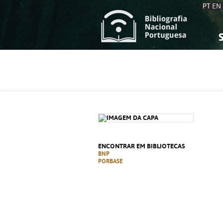
PT
EN
S
S
C
C
C
C
A
A
ENCONTRAR EM BIBLIOTECAS
BNP
PORBASE