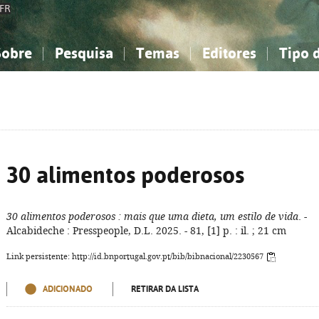
FR
Sobre
Pesquisa
Temas
Editores
Tipo 
obre a Bibliografia Nacional
imples
onhecimento, Informação...
onhecimento, Informação...
Combinada
A minha lista
Como utilizar
Filosofia, psicologia...
Filosofia, psicologia...
Perguntas frequente
iências sociais...
iências sociais...
Ciências exatas e naturais...
Ciências exatas e naturais...
rte, desporto...
rte, desporto...
Literatura, linguística...
Literatura, linguística...
30 alimentos poderosos
30 alimentos poderosos
: mais que uma dieta, um estilo de vida
. -
Alcabideche : Presspeople, D.L. 2025. - 81, [1] p. : il. ; 21 cm
Link persistente: http://id.bnportugal.gov.pt/bib/bibnacional/2230567
ADICIONADO
RETIRAR DA LISTA