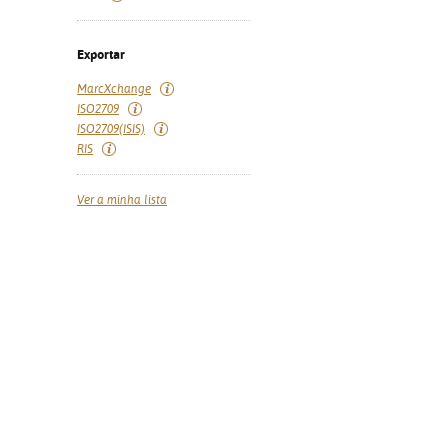
Exportar
MarcXchange
ISO2709
ISO2709(ISIS)
RIS
Ver a minha lista