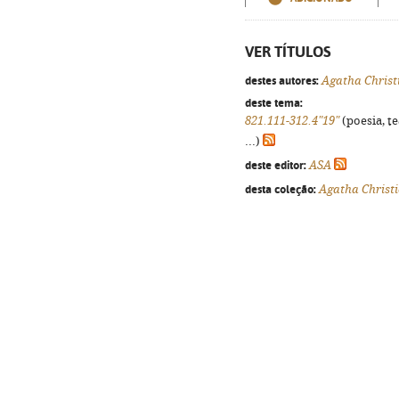
VER TÍTULOS
destes autores:
Agatha Christ
deste tema:
821.111-312.4"19"
(poesia, t
...)
deste editor:
ASA
desta coleção:
Agatha Christi