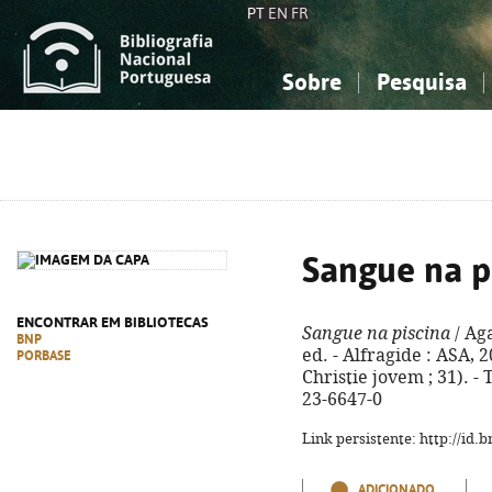
PT
EN
FR
Sobre
Pesquisa
Sobre a Bibliografia Nacional
Simples
Conhecimento, Informação...
Conhecimento, Informação...
Combinada
A
Ciências sociais...
Ciências sociais...
Arte, desporto...
Arte, desporto...
Sangue na p
ENCONTRAR EM BIBLIOTECAS
Sangue na piscina
/ Aga
BNP
ed. - Alfragide : ASA, 2
PORBASE
Christie jovem ; 31). - 
23-6647-0
Link persistente: http://id
ADICIONADO