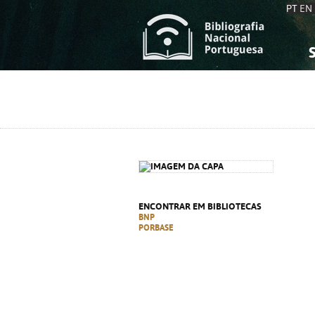
PT
EN
S
S
C
C
C
C
A
A
ENCONTRAR EM BIBLIOTECAS
BNP
PORBASE