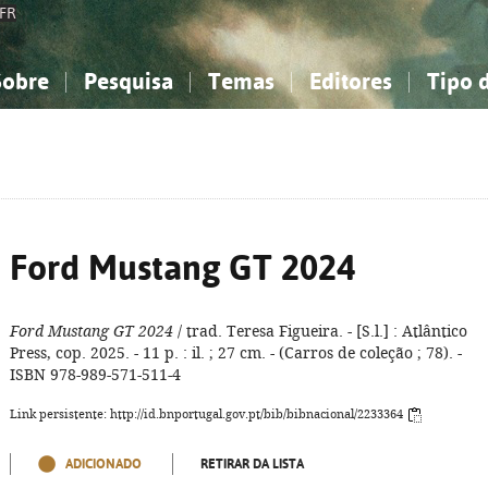
FR
Sobre
Pesquisa
Temas
Editores
Tipo 
obre a Bibliografia Nacional
imples
onhecimento, Informação...
onhecimento, Informação...
Combinada
A minha lista
Como utilizar
Filosofia, psicologia...
Filosofia, psicologia...
Perguntas frequente
iências sociais...
iências sociais...
Ciências exatas e naturais...
Ciências exatas e naturais...
rte, desporto...
rte, desporto...
Literatura, linguística...
Literatura, linguística...
Ford Mustang GT 2024
Ford Mustang GT 2024
/ trad. Teresa Figueira. - [S.l.] : Atlântico
Press, cop. 2025. - 11 p. : il. ; 27 cm. - (Carros de coleção ; 78). -
ISBN 978-989-571-511-4
Link persistente: http://id.bnportugal.gov.pt/bib/bibnacional/2233364
ADICIONADO
RETIRAR DA LISTA