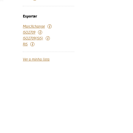
Exportar
MarcXchange
ISO2709
ISO2709(ISIS)
RIS
Ver a minha lista