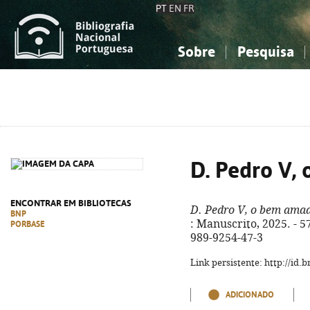
PT
EN
FR
Sobre
Pesquisa
Sobre a Bibliografia Nacional
Simples
Conhecimento, Informação...
Conhecimento, Informação...
Combinada
A
Ciências sociais...
Ciências sociais...
Arte, desporto...
Arte, desporto...
D. Pedro V,
ENCONTRAR EM BIBLIOTECAS
D. Pedro V, o bem ama
BNP
: Manuscrito, 2025. - 575
PORBASE
989-9254-47-3
Link persistente: http://id
ADICIONADO