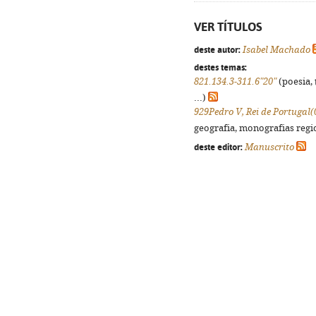
VER TÍTULOS
deste autor:
Isabel Machado
destes temas:
821.134.3-311.6"20"
(poesia, 
...)
929Pedro V, Rei de Portugal(
geografia, monografias regio
deste editor:
Manuscrito