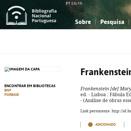
PT
EN
FR
Sobre
Pesquisa
Sobre a Bibliografia Nacional
Simples
Conhecimento, Informação...
Conhecimento, Informação...
Combinada
A
Ciências sociais...
Ciências sociais...
Arte, desporto...
Arte, desporto...
Frankenstei
ENCONTRAR EM BIBLIOTECAS
Frankenstein [de] Mary
BNP
ed. - Lisboa : Fábula Edu
PORBASE
- (Análise de obras ess
Link persistente: http://id
ADICIONADO