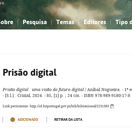
FR
Sobre
Pesquisa
Temas
Editores
Tipo 
obre a Bibliografia Nacional
imples
onhecimento, Informação...
onhecimento, Informação...
Combinada
A minha lista
Como utilizar
Filosofia, psicologia...
Filosofia, psicologia...
Perguntas frequente
iências sociais...
iências sociais...
Ciências exatas e naturais...
Ciências exatas e naturais...
rte, desporto...
rte, desporto...
Literatura, linguística...
Literatura, linguística...
Prisão digital
Prisão digital
: uma visão do futuro digital
/ Aníbal Nogueira. - 1ª e
- [S.l.] : Cristal, 2024. - 85, [1] p. ; 24 cm. - ISBN 978-989-9180-17-8
Link persistente: http://id.bnportugal.gov.pt/bib/bibnacional/2231383
ADICIONADO
RETIRAR DA LISTA