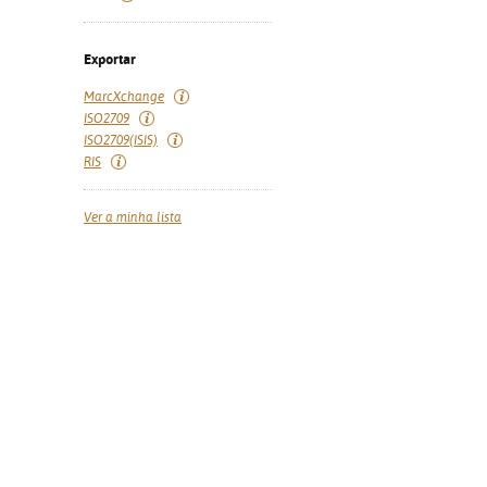
Exportar
MarcXchange
ISO2709
ISO2709(ISIS)
RIS
Ver a minha lista