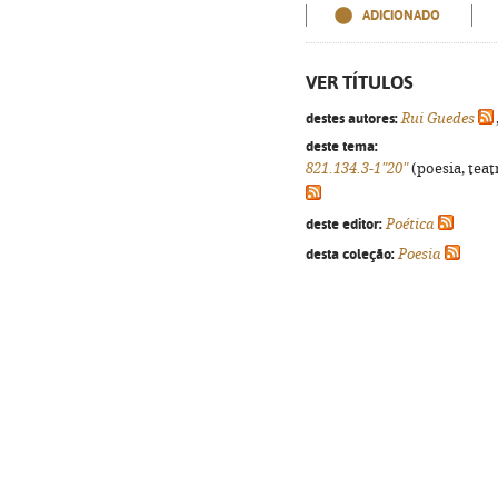
ADICIONADO
VER TÍTULOS
destes autores:
Rui Guedes
deste tema:
821.134.3-1"20"
(poesia, teat
deste editor:
Poética
desta coleção:
Poesia