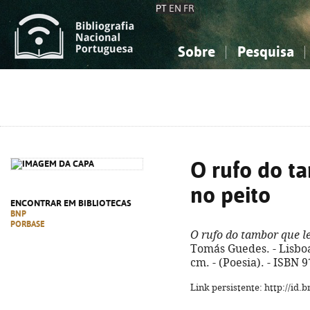
PT
EN
FR
Sobre
Pesquisa
Sobre a Bibliografia Nacional
Simples
Conhecimento, Informação...
Conhecimento, Informação...
Combinada
A
Ciências sociais...
Ciências sociais...
Arte, desporto...
Arte, desporto...
O rufo do t
no peito
ENCONTRAR EM BIBLIOTECAS
BNP
PORBASE
O rufo do tambor que l
Tomás Guedes. - Lisboa : 
cm. - (Poesia). - ISBN 
Link persistente: http://id