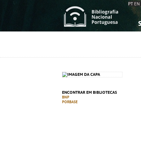
PT
EN
S
S
C
C
C
C
A
A
ENCONTRAR EM BIBLIOTECAS
BNP
PORBASE