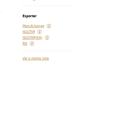
Exportar
MarcXchange
ISO2709
ISO2709(ISIS)
RIS
Ver a minha lista