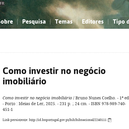
FR
Sobre
Pesquisa
Temas
Editores
Tipo 
obre a Bibliografia Nacional
imples
onhecimento, Informação...
onhecimento, Informação...
Combinada
A minha lista
Como utilizar
Filosofia, psicologia...
Filosofia, psicologia...
Perguntas frequente
iências sociais...
iências sociais...
Ciências exatas e naturais...
Ciências exatas e naturais...
rte, desporto...
rte, desporto...
Literatura, linguística...
Literatura, linguística...
Como investir no negócio
imobiliário
Como investir no negócio imobiliário
/ Bruno Nunes Coelho. - 1ª ed
- Porto : Ideias de Ler, 2025. - 231 p. ; 24 cm. - ISBN 978-989-740-
451-1
Link persistente: http://id.bnportugal.gov.pt/bib/bibnacional/2240111