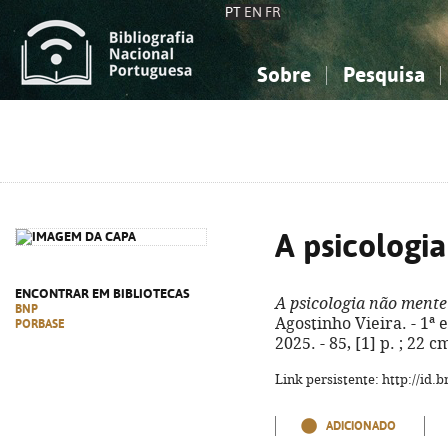
PT
EN
FR
Sobre
Pesquisa
Sobre a Bibliografia Nacional
Simples
Conhecimento, Informação...
Conhecimento, Informação...
Combinada
A
Ciências sociais...
Ciências sociais...
Arte, desporto...
Arte, desporto...
A psicologi
ENCONTRAR EM BIBLIOTECAS
A psicologia não mente
BNP
Agostinho Vieira. - 1ª 
PORBASE
2025. - 85, [1] p. ; 22
Link persistente: http://id
ADICIONADO