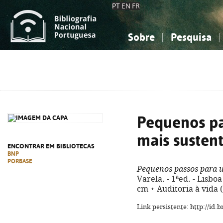
PT
EN
FR
Sobre
Pesquisa
Sobre a Bibliografia Nacional
Simples
Conhecimento, Informação...
Conhecimento, Informação...
Combinada
A
Ciências sociais...
Ciências sociais...
Arte, desporto...
Arte, desporto...
Pequenos pa
mais susten
ENCONTRAR EM BIBLIOTECAS
BNP
PORBASE
Pequenos passos para 
Varela. - 1ªed. - Lisboa
cm + Auditoria à vida (
Link persistente: http://id