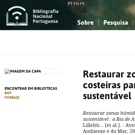
PT
EN
FR
Sobre
Pesquisa
Sobre a Bibliografia Nacional
Simples
Conhecimento, Informação...
Conhecimento, Informação...
Combinada
A
Ciências sociais...
Ciências sociais...
Arte, desporto...
Arte, desporto...
Restaurar z
costeiras pa
ENCONTRAR EM BIBLIOTECAS
sustentável
BNP
PORBASE
Restaurar zonas húmida
sustentável
: a Ria de 
Lillebù... [et al.]. - 
Ambiente e do Mar, 2025.