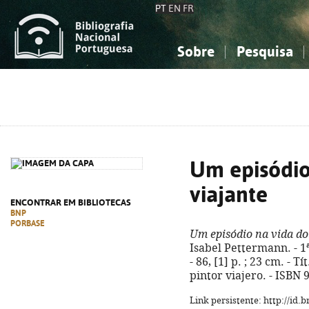
PT
EN
FR
Sobre
Pesquisa
Sobre a Bibliografia Nacional
Simples
Conhecimento, Informação...
Conhecimento, Informação...
Combinada
A
Ciências sociais...
Ciências sociais...
Arte, desporto...
Arte, desporto...
Um episódio
viajante
ENCONTRAR EM BIBLIOTECAS
BNP
PORBASE
Um episódio na vida do
Isabel Pettermann. - 1ª
- 86, [1] p. ; 23 cm. - T
pintor viajero. - ISBN
Link persistente: http://id