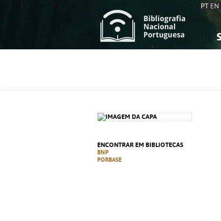
PT
EN
S
S
C
C
C
C
A
A
ENCONTRAR EM BIBLIOTECAS
BNP
PORBASE