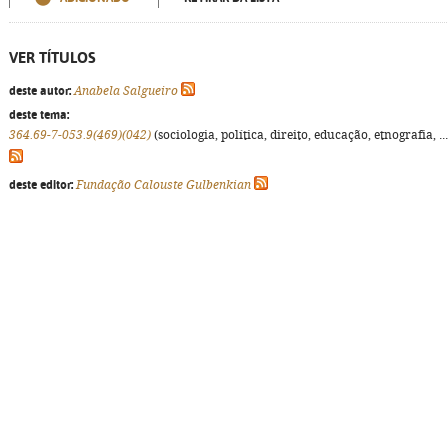
VER TÍTULOS
deste autor:
Anabela Salgueiro
deste tema:
364.69-7-053.9(469)(042)
(sociologia, política, direito, educação, etnografia, ...
deste editor:
Fundação Calouste Gulbenkian