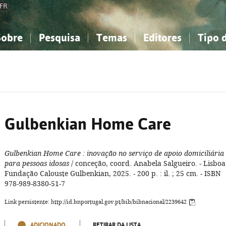
FR
Sobre
Pesquisa
Temas
Editores
Tipo 
obre a Bibliografia Nacional
imples
onhecimento, Informação...
onhecimento, Informação...
Combinada
A minha lista
Como utilizar
Filosofia, psicologia...
Filosofia, psicologia...
Perguntas frequente
iências sociais...
iências sociais...
Ciências exatas e naturais...
Ciências exatas e naturais...
rte, desporto...
rte, desporto...
Literatura, linguística...
Literatura, linguística...
Gulbenkian Home Care
Gulbenkian Home Care
: inovação no serviço de apoio domiciliária
para pessoas idosas
/ conceção, coord. Anabela Salgueiro. - Lisboa
Fundação Calouste Gulbenkian, 2025. - 200 p. : il. ; 25 cm. - ISBN
978-989-8380-51-7
Link persistente: http://id.bnportugal.gov.pt/bib/bibnacional/2239642
ADICIONADO
RETIRAR DA LISTA