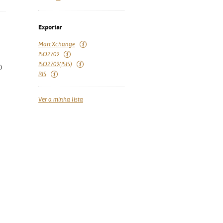
Exportar
MarcXchange
ISO2709
ISO2709(ISIS)
)
RIS
Ver a minha lista