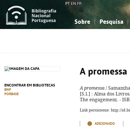
PT
EN
FR
Sobre
Pesquisa
Sobre a Bibliografia Nacional
Simples
Conhecimento, Informação...
Conhecimento, Informação...
Combinada
A
Ciências sociais...
Ciências sociais...
Arte, desporto...
Arte, desporto...
A promessa
ENCONTRAR EM BIBLIOTECAS
A promessa
/ Samantha 
BNP
[S.l.] : Alma dos Livros,
PORBASE
The engagement. - ISB
Link persistente: http://id
ADICIONADO