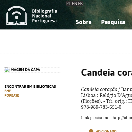
PT
EN
FR
Sobre
Pesquisa
Sobre a Bibliografia Nacional
Simples
Conhecimento, Informação...
Conhecimento, Informação...
Combinada
A
Ciências sociais...
Ciências sociais...
Arte, desporto...
Arte, desporto...
Candeia co
ENCONTRAR EM BIBLIOTECAS
Candeia coração
/ Banu
BNP
Lisboa : Relógio D'Água,
PORBASE
(Ficções). - Tít. orig.:
978-989-783-651-0
Link persistente: http://id
ADICIONADO