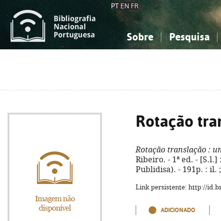
PT
EN
FR
Sobre
Pesquisa
Sobre a Bibliografia Nacional
Simples
Conhecimento, Informação...
Conhecimento, Informação...
Combinada
A
Ciências sociais...
Ciências sociais...
Arte, desporto...
Arte, desporto...
Rotação tra
Rotação translação
: u
Ribeiro. - 1ª ed. - [S.l.
Publidisa). - 191p. : il
Link persistente: http://id
ADICIONADO