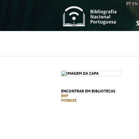
PT
EN
S
S
C
C
C
C
A
A
ENCONTRAR EM BIBLIOTECAS
BNP
PORBASE