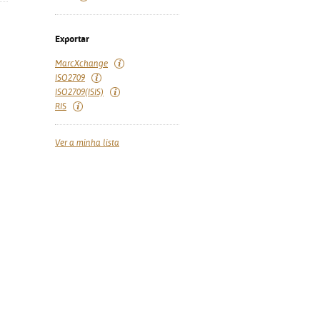
Exportar
MarcXchange
ISO2709
ISO2709(ISIS)
RIS
Ver a minha lista