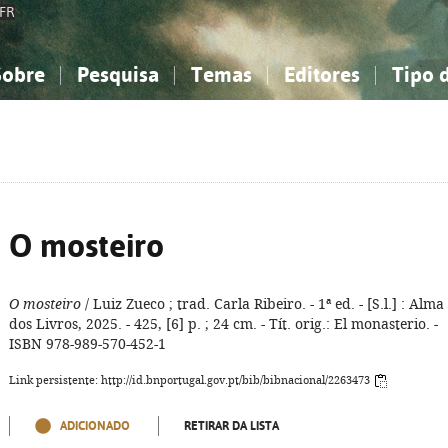
FR
Sobre
Pesquisa
Temas
Editores
Tipo 
obre a Bibliografia Nacional
imples
onhecimento, Informação...
onhecimento, Informação...
Combinada
A minha lista
Como utilizar
Filosofia, psicologia...
Filosofia, psicologia...
Perguntas frequente
iências sociais...
iências sociais...
Ciências exatas e naturais...
Ciências exatas e naturais...
rte, desporto...
rte, desporto...
Literatura, linguística...
Literatura, linguística...
O mosteiro
O mosteiro
/ Luiz Zueco ; trad. Carla Ribeiro. - 1ª ed. - [S.l.] : Alma
dos Livros, 2025. - 425, [6] p. ; 24 cm. - Tít. orig.: El monasterio. -
ISBN 978-989-570-452-1
Link persistente: http://id.bnportugal.gov.pt/bib/bibnacional/2263473
ADICIONADO
RETIRAR DA LISTA