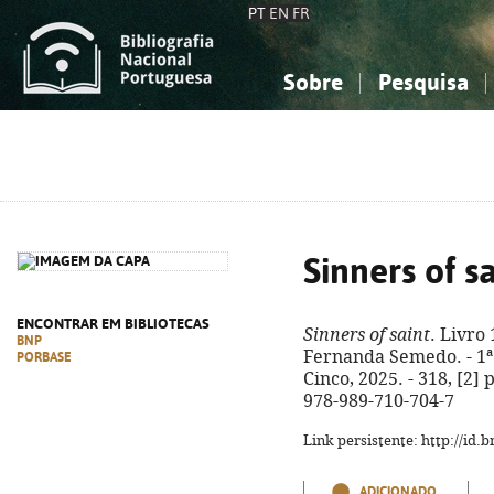
PT
EN
FR
Sobre
Pesquisa
Sobre a Bibliografia Nacional
Simples
Conhecimento, Informação...
Conhecimento, Informação...
Combinada
A
Ciências sociais...
Ciências sociais...
Arte, desporto...
Arte, desporto...
Sinners of s
ENCONTRAR EM BIBLIOTECAS
Sinners of saint
. Livro 
BNP
Fernanda Semedo. - 1ª 
PORBASE
Cinco, 2025. - 318, [2] p
978-989-710-704-7
Link persistente: http://id
ADICIONADO