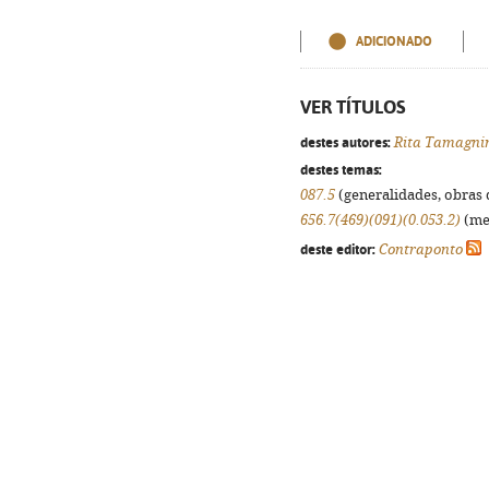
ADICIONADO
VER TÍTULOS
destes autores:
Rita Tamagni
destes temas:
087.5
(generalidades, obras d
656.7(469)(091)(0.053.2)
(med
deste editor:
Contraponto