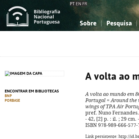
PT
EN
FR
Sobre
Pesquisa
Sobre a Bibliografia Nacional
Simples
Conhecimento, Informação...
Conhecimento, Informação...
Combinada
A
Ciências sociais...
Ciências sociais...
Arte, desporto...
Arte, desporto...
A volta ao 
ENCONTRAR EM BIBLIOTECAS
A volta ao mundo em 8
BNP
Portugal
=
Around the 
PORBASE
wings of TPA Air Portu
pref. Nuno Fernandes. -
- 42, [2] p. : il. ; 29 c
ISBN 978-989-666-577-
Link persistente: http://id