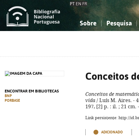
PT
EN
FR
Sobre
Pesquisa
Sobre a Bibliografia Nacional
Simples
Conhecimento, Informação...
Conhecimento, Informação...
Combinada
A
Ciências sociais...
Ciências sociais...
Arte, desporto...
Arte, desporto...
Conceitos d
ENCONTRAR EM BIBLIOTECAS
Conceitos de matemáti
BNP
vida
/ Luís M. Aires. - 4
PORBASE
197, [2] p. : il. ; 21 c
Link persistente: http://id
ADICIONADO