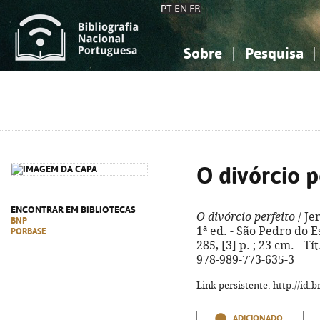
PT
EN
FR
Sobre
Pesquisa
Sobre a Bibliografia Nacional
Simples
Conhecimento, Informação...
Conhecimento, Informação...
Combinada
A
Ciências sociais...
Ciências sociais...
Arte, desporto...
Arte, desporto...
O divórcio p
ENCONTRAR EM BIBLIOTECAS
O divórcio perfeito
/ Je
BNP
1ª ed. - São Pedro do E
PORBASE
285, [3] p. ; 23 cm. - T
978-989-773-635-3
Link persistente: http://id
ADICIONADO