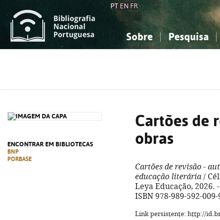
PT
EN
FR
Sobre
Pesquisa
Sobre a Bibliografia Nacional
Simples
Conhecimento, Informação...
Conhecimento, Informação...
Combinada
A
Ciências sociais...
Ciências sociais...
Arte, desporto...
Arte, desporto...
Cartões de r
obras
ENCONTRAR EM BIBLIOTECAS
BNP
PORBASE
Cartões de revisão - au
educação literária
/ Cél
Leya Educação, 2026. - 
ISBN 978-989-592-009-
Link persistente: http://id