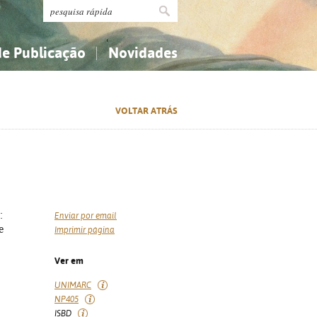
de Publicação
Novidades
s
Religião...
Religião...
VOLTAR ATRÁS
Ciências aplicadas...
Ciências aplicadas...
História, geografia, biografias...
História, geografia, biografias...
:
Enviar por email
e
Imprimir página
Ver em
UNIMARC
NP405
ISBD