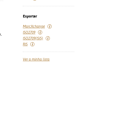
Exportar
MarcXchange
ISO2709
a,
ISO2709(ISIS)
RIS
Ver a minha lista