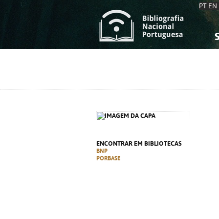
PT
EN
S
S
C
C
C
C
A
A
ENCONTRAR EM BIBLIOTECAS
BNP
PORBASE