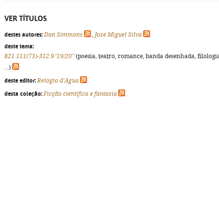
VER TÍTULOS
destes autores:
Dan Simmons
,
José Miguel Silva
deste tema:
821.111(73)-312.9"19/20"
(poesia, teatro, romance, banda desenhada, filologi
...)
deste editor:
Relógio d'Água
desta coleção:
Ficção científica e fantasia