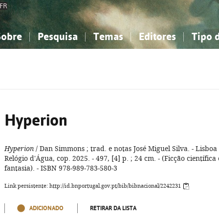
FR
Sobre
Pesquisa
Temas
Editores
Tipo 
obre a Bibliografia Nacional
imples
onhecimento, Informação...
onhecimento, Informação...
Combinada
A minha lista
Como utilizar
Filosofia, psicologia...
Filosofia, psicologia...
Perguntas frequente
iências sociais...
iências sociais...
Ciências exatas e naturais...
Ciências exatas e naturais...
rte, desporto...
rte, desporto...
Literatura, linguística...
Literatura, linguística...
Hyperion
Hyperion
/ Dan Simmons ; trad. e notas José Miguel Silva. - Lisboa 
Relógio d'Água, cop. 2025. - 497, [4] p. ; 24 cm. - (Ficção científica 
fantasia). - ISBN 978-989-783-580-3
Link persistente: http://id.bnportugal.gov.pt/bib/bibnacional/2242231
ADICIONADO
RETIRAR DA LISTA