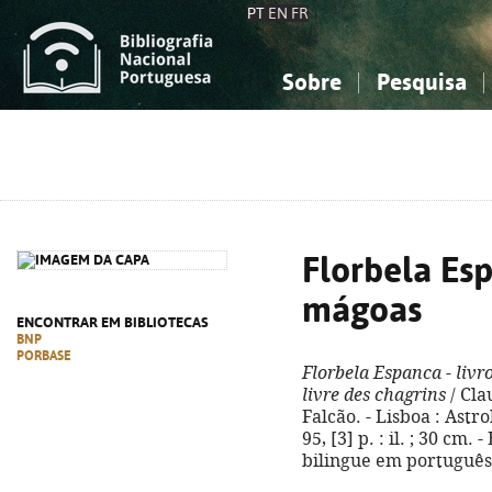
PT
EN
FR
Sobre
Pesquisa
Sobre a Bibliografia Nacional
Simples
Conhecimento, Informação...
Conhecimento, Informação...
Combinada
A
Ciências sociais...
Ciências sociais...
Arte, desporto...
Arte, desporto...
Florbela Esp
mágoas
ENCONTRAR EM BIBLIOTECAS
BNP
PORBASE
Florbela Espanca - liv
livre des chagrins
/ Cla
Falcão. - Lisboa : Astrolá
95, [3] p. : il. ; 30 cm
bilingue em português 