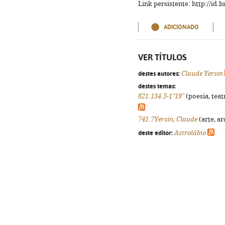
Link persistente: http://id
ADICIONADO
VER TÍTULOS
destes autores:
Claude Yersin
destes temas:
821.134.3-1"19"
(poesia, teat
741.7Yersin, Claude
(arte, ar
deste editor:
Astrolábio