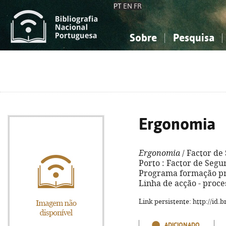
PT
EN
FR
Sobre
Pesquisa
Sobre a Bibliografia Nacional
Simples
Conhecimento, Informação...
Conhecimento, Informação...
Combinada
A
Ciências sociais...
Ciências sociais...
Arte, desporto...
Arte, desporto...
Ergonomia
Ergonomia
/ Factor de
Porto : Factor de Seguran
Programa formação pro
Linha de acção - proce
Link persistente: http://id
ADICIONADO