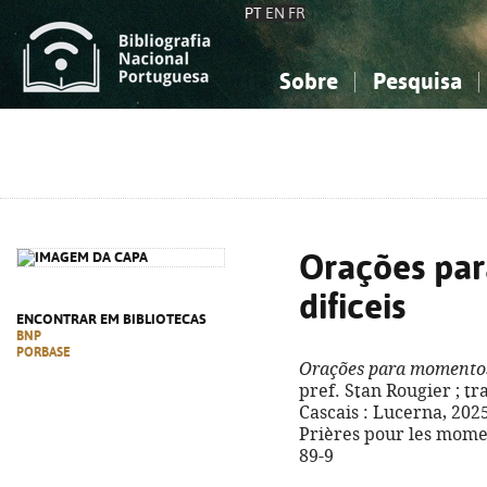
PT
EN
FR
Sobre
Pesquisa
Sobre a Bibliografia Nacional
Simples
Conhecimento, Informação...
Conhecimento, Informação...
Combinada
A
Ciências sociais...
Ciências sociais...
Arte, desporto...
Arte, desporto...
Orações pa
dificeis
ENCONTRAR EM BIBLIOTECAS
BNP
PORBASE
Orações para momentos 
pref. Stan Rougier ; tr
Cascais : Lucerna, 2025. -
Prières pour les momen
89-9