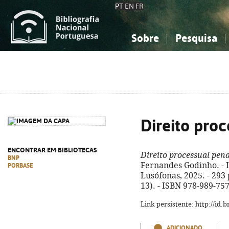
PT
EN
FR
Sobre
Pesquisa
Sobre a Bibliografia Nacional
Simples
Conhecimento, Informação...
Conhecimento, Informação...
Combinada
A
Ciências sociais...
Ciências sociais...
Arte, desporto...
Arte, desporto...
Direito proc
ENCONTRAR EM BIBLIOTECAS
Direito processual pena
BNP
Fernandes Godinho. - L
PORBASE
Lusófonas, 2025. - 293 
13). - ISBN 978-989-75
Link persistente: http://id
ADICIONADO