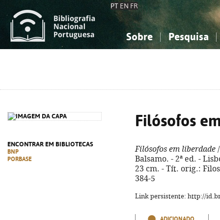
PT
EN
FR
Sobre
Pesquisa
Sobre a Bibliografia Nacional
Simples
Conhecimento, Informação...
Conhecimento, Informação...
Combinada
A
Ciências sociais...
Ciências sociais...
Arte, desporto...
Arte, desporto...
Filósofos e
ENCONTRAR EM BIBLIOTECAS
Filósofos em liberdade
/
BNP
Balsamo. - 2ª ed. - Lisbo
PORBASE
23 cm. - Tít. orig.: Fil
384-5
Link persistente: http://id
ADICIONADO